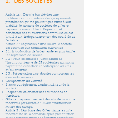
1.- DES SOCIETES
Article 1er : Dans le but d’éviter une
prolifération inconsidérée des groupements,
prolifération qui ne pourrait que nuire à leur
viabilité, le nombre de sociétés de gilles et
paysans pouvant obtenir l’agréation et
bénéficier des subventions communales est
limité à dix, indépendamment des sociétés de
fantaisie.
Article 2 : L’agréation d’une nouvelle société
est soumise aux conditions suivantes
2.1 : introduction de la demande au plus tard le
1er septembre de l’année.
2.2 : Pour les sociétés, justification de
l’inscription ferme de 25 sociétaires au moins
payant une cotisation et participant (adultes
et/ou enfants).
2.3 : Présentation d’un dossier comportant les
éléments suivants :
Composition du Comité
Statuts ou règlement d’ordre intérieur de la
société.
Respect du calendrier des soumonces de
l’Amicale.
Gilles et paysans : respect des airs de musique
reconnus par l’amicale : 26 airs traditionnels +
Mitant des camps.
Article 3 : L’Amicale des Gilles statuera sur la
recevabilité de la demande après présentation