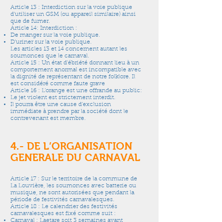
Article 13 : Interdiction sur la voie publique
d’utiliser un GSM (ou appareil similaire) ainsi
que de fumer.
Article 14: Interdiction :
De manger sur la voie publique.
D’uriner sur la voie publique.
Les articles 13 et 14 concernent autant les
soumonces que le carnaval.
Article 15 : Un état d’ébriété donnant lieu à un
comportement anormal est incompatible avec
la dignité de représentant de notre folklore. Il
est considéré comme faute grave
Article 16 : L’orange est une offrande au public:
Le jet violent est strictement interdit.
Il pourra être une cause d’exclusion
immédiate à prendre par la société dont le
contrevenant est membre.
4.- DE L’ORGANISATION
GENERALE DU CARNAVAL
Article 17 : Sur le territoire de la commune de
La Louvière, les soumonces avec batterie ou
musique, ne sont autorisées que pendant la
période de festivités carnavalesques.
Article 18 : Le calendrier des festivités
carnavalesques est fixé comme suit :
Carnaval : Laetare soit 3 semaines avant