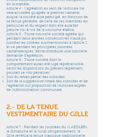
et avis circonstancié de l’échevin compétent
en la matière.
Article 4 : L‘agréation au sein de l’Amicale ne
sera accordée qu’après le premier carnaval
auquel la société aura participé, en fonction de
sa tenue générale, de celle de ses membres en
particulier et du respect dont elle aura fait
preuve vis-à-vis de la coutume établie.
Article 5 : Toute nouvelle société agréée qui
pendant deux années consécutives n’aura pu
justifier les critères susmentionnés à l’article 2
et ce pendant les principales journées
carnavalesques, devra introduire une nouvelle
demande d’agréation.
Article 6 : Toute société dont le
comportement aurait été jugé répréhensible,
selon les dispositions du présent règlement,
pourrait se voir pénaliser :
Soit du retrait partiel des subsides.
Soit de la suppression totale des subsides et de
l’agréation sur proposition de l’Amicale auprès
de l’Administration communale.
2.- DE LA TENUE
VESTIMENTAIRE DU GILLE
Article 7 : Pendant les journées du «LAETARE»,
le dimanche et le lundi obligatoirement, le
Gille revêtira la tenue classique traditionnelle.