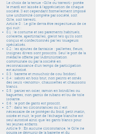
Le choix de la tenue -Gille ou travesti- portée
le mardi est laissée à l’appréciation de chaque
société. Il est cependant formellement imposé
une uniformité complète par société, soit
Gille, soit travesti.
Article 8 : Le gille devra être respectueux de ce
qui suit :
8.1 : le costume et ses parements habituels,
collerette, apertintailles, grelot tels qu’ils sont
conçus et confectionnés par les louageurs
spécialisés.
8.2 : les ajoutes de fantaisie : paillettes, fleurs,
insignes divers sont proscrits. Seul le port de la
médaille offerte par l’Administration
communale ou par la société en
reconnaissance d’un temps de participation
est autorisé.
8.3 : barrette et mouchoir de cou (bridon).
8.4 : sabots en bois brut, non peints et ornés
des seuls «renoms», chaussettes et chaussons
blancs.
8.5 : panier en osier, ramon en brindilles ou
baguettes, non garnis de rubans et/ou de toile
isolante.
8.6 : le port de gants est proscrit.
8.7 : dans les circonstances ou il est
nécessaire de se protéger du froid, petit matin,
soirée et nuit, le port de l’écharpe blanche est
seul autorisé ainsi que les gants blancs pour
les jeunes enfants.
Article 9 : En aucune circonstance, le Gille ne
pourra se démunir de la barrette et du