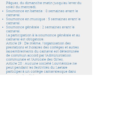
Pâques, du dimanche matin jusqu’au lever du
soleil du mercredi.
Soumonce en batterie : 8 semaines avant le
carnaval.
Soumonce en musique : 5 semaines avant le
carnaval.
Soumonce générale : 2 semaines avant le
carnaval.
La participation à la soumonce générale et au
carnaval est obligatoire.
Article 19 : De même, l’organisation des
prestations et horaires des cortèges et autres
rassemblements du carnaval est déterminée
de commun accord par l’Administration
communale et l’Amicale des Gilles.
Article 20 : Aucune société Louviéroise ne
peut pendant les festivités du Laetare
participer à un cortège carnavalesque dans
une autre localité.
Article 21 : Toute dérogation aux articles 17, 18
et 19 doit être soumise au préalable à
l’autorisation de l’Amicale qui jugera de son
opportunité.
Article 22 : En aucun cas, des prestations en
costume de Gille ne pourront avoir lieu sur le
territoire de l’Entité Louviéroise en dehors des
périodes carnavalesques.
Article 23 : En dehors de la période
carnavalesque, les sociétés gardent la liberté
de décider ou non de l’opportunité de se
déplacer à l’extérieur.
Il est souhaitable que ces prestations se