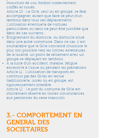
mouchoir de cou (bridon) correctement
coiffés et noués.
Article 10 : Le Gille, seul ou en groupe, se fera
accompagner, autant que faire se peut,d’un
tambour dans tous ses déplacements.
L’utilisation éventuelle de voitures
particulières ou taxis ne peut être justifiée que
dans les cas suivants :
Éloignement du domicile, ou domicile situé
dans une autre commune. Dans ce cas, il est
souhaitable que le Gille concerné choisisse le
plus loin possible vers les limites extérieures
de la localité, un point de ralliement avec un
groupe se déplaçant en tambour.
À la suite d’un accident, malaise, fatigue
excessive à l’issue ou pendant les prestations.
Article 11 : L’utilisation de transports en
commun par des Gilles en tenue
traditionnelle, isolés ou en groupe, est
rigoureusement interdite
Article 12 : Le port du costume de Gille est
strictement réservé en toutes circonstances
aux personnes du sexe masculin.
3.- COMPORTEMENT EN
GENERAL DES
SOCIETAIRES